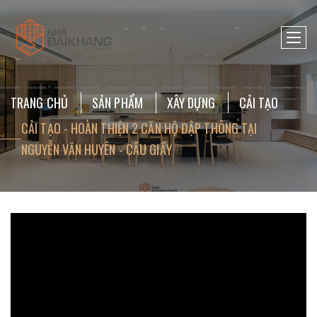
TRANG CHỦ
SẢN PHẨM
XÂY DỰNG
CẢI TẠO
CẢI TẠO - HOÀN THIỆN 2 CĂN HỘ ĐẬP THÔNG TẠI
NGUYỄN VĂN HUYÊN - CẦU GIẤY